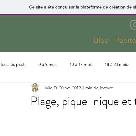
Ce site a été conçu sur la plateforme de création de s
Blog
Pépit
Tous les posts
0 à 9 mois
10 à 17 mois
18 à 23 mois
Julie D.
20 avr. 2019
1 min de lecture
Kaza
Lectures
Montessori
Parentalité
Slow 
Plage, pique-nique et
Coût Kaza
Aménagements & finitions
Activités