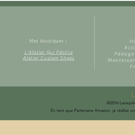
ans (thème la forêt des fées)
Mes boutiques :
H
Act
L'Atelier Qui Pépille
Pédagog
Atelier Custom Shoes
Montessor
F
L
©2016 Laviejoli
En tant que Partenaire Amazon, je réalise un