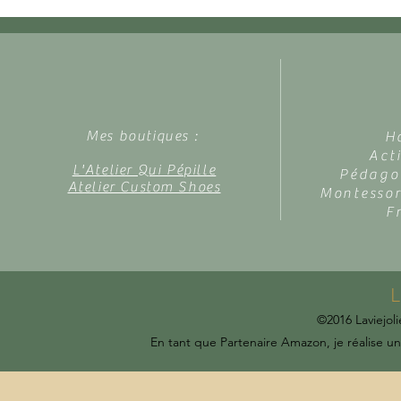
ans (thème la forêt des fées)
Mes boutiques :
H
Act
L'Atelier Qui Pépille
Pédagog
Atelier Custom Shoes
Montessor
F
L
©2016 Laviejoli
En tant que Partenaire Amazon, je réalise un