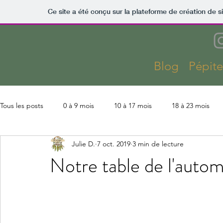
Ce site a été conçu sur la plateforme de création de s
Blog
Pépit
Tous les posts
0 à 9 mois
10 à 17 mois
18 à 23 mois
Julie D.
7 oct. 2019
3 min de lecture
Kaza
Lectures
Montessori
Parentalité
Slow 
Notre table de l'auto
Coût Kaza
Aménagements & finitions
Activités