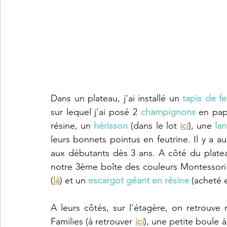
Dans un plateau, j'ai installé un 
tapis de fe
sur lequel j'ai posé 2 
champignons 
en pap
résine, un 
hérisson
 (dans le lot 
ici
), une 
la
leurs bonnets pointus en feutrine. Il y a au
aux débutants dès 3 ans. A côté du plateau
notre 3ème boîte des couleurs Montessori
(
là
) et un 
escargot géant en résine
 (acheté e
A leurs côtés, sur l'étagère, on retrouve 
Families (à retrouver 
ici
), une petite boule 