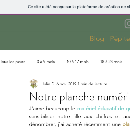
Ce site a été conçu sur la plateforme de création de s
Blog
Pépit
Tous les posts
0 à 9 mois
10 à 17 mois
18 à 23 mois
Julie D.
6 nov. 2019
1 min de lecture
Kaza
Lectures
Montessori
Parentalité
Slow 
Notre planche numériq
Coût Kaza
Aménagements & finitions
Activités
J'aime beaucoup le 
matériel éducatif de qu
sensibiliser notre fille aux chiffres et
dénombrer, j'ai acheté récemment une 
pla