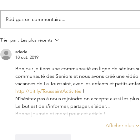
Rédigez un commentaire...
Sa première poupée
Mes petits b
Trier par :
Les plus récents
sdada
18 oct. 2019
Bonjour je tiens une communauté en ligne de séniors su
communauté des Seniors et nous avons créé une vidéo pou
vacances de La Toussaint, avec les enfants et petits-enfan
http://bit.ly/ToussaintActivités
 !
N’hésitez pas à nous rejoindre on accepte aussi les plus 
Le but est de s’informer, partager, s’aider… 
Bonne journée et merci pour cet article !  
Afficher plus
J'aime
Répondre