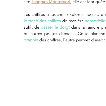
Lifestyle et parentalité
Sciences et découvertes
Emoti
site 
Tangram Montessori
, elle est fabriquée
Les chiffres à toucher, explorer, tracer... 
Géographie
Lecture et écriture
Jeux de société et ci
le tracé des chiffres 
de manière 
sensorielle
suffit de 
passer le doigt
 dans la rainure pr
graphie
 des chiffres, l'autre permet d'associ