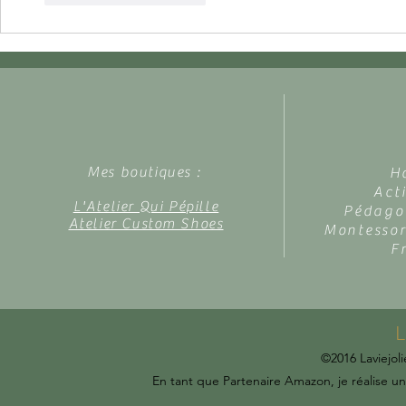
Mes boutiques :
H
Act
L'Atelier Qui Pépille
Pédagog
Atelier Custom Shoes
Montessor
F
L
©2016 Laviejoli
En tant que Partenaire Amazon, je réalise un