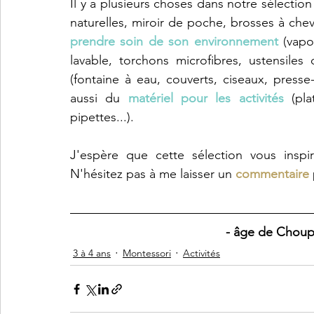
Il y a plusieurs choses dans notre sélection
naturelles, miroir de poche, brosses à chev
prendre soin de son environnement
 (vapo
lavable, torchons microfibres, ustensiles
(fontaine à eau, couverts, ciseaux, press
aussi du 
matériel pour les activités
 (pl
pipettes...). 
J'espère que cette sélection vous inspi
N'hésitez pas à me laisser un 
commentaire 
- âge de Choupe
3 à 4 ans
Montessori
Activités