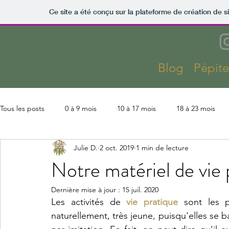
Ce site a été conçu sur la plateforme de création de s
Blog
Pépit
Tous les posts
0 à 9 mois
10 à 17 mois
18 à 23 mois
Julie D.
2 oct. 2019
1 min de lecture
Kaza
Lectures
Montessori
Parentalité
Slow 
Notre matériel de vie 
Dernière mise à jour :
15 juil. 2020
Coût Kaza
Aménagements & finitions
Activités
Les activités de 
vie pratique
 sont les p
naturellement, très jeune, puisqu'elles se b