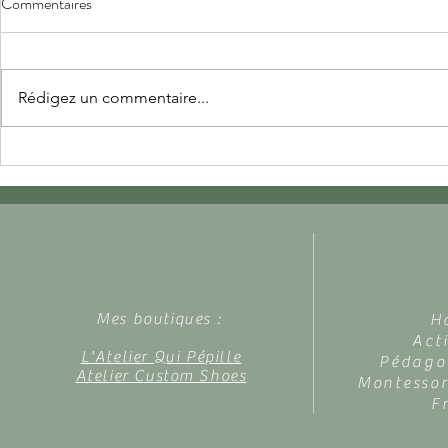
Commentaires
Rédigez un commentaire...
Sa première poupée
Mes petits b
Mes boutiques :
H
Act
L'Atelier Qui Pépille
Pédagog
Atelier Custom Shoes
Montessor
F