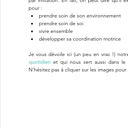
par imitation. En fait, on peut dire qu'il 
Lifestyle et parentalité
Sciences et découvertes
Emoti
pour :
prendre soin de son environnement 
prendre soin de soi 
Géographie
Lecture et écriture
Jeux de société et ci
vivre ensemble 
développer sa coordination motrice 
Je vous dévoile ici (un peu en vrac !) notr
quotidien
 et qui nous sert aussi dans le
N'hésitez pas à cliquer sur les images pour êt