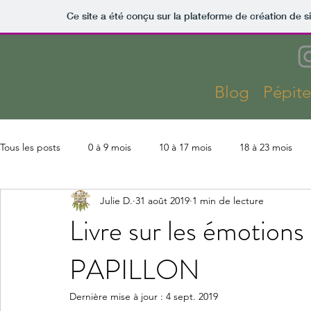
Ce site a été conçu sur la plateforme de création de s
Blog
Pépit
Tous les posts
0 à 9 mois
10 à 17 mois
18 à 23 mois
Julie D.
31 août 2019
1 min de lecture
Kaza
Lectures
Montessori
Parentalité
Slow 
Livre sur les émotions :
PAPILLON
Coût Kaza
Aménagements & finitions
Activités
Dernière mise à jour :
4 sept. 2019