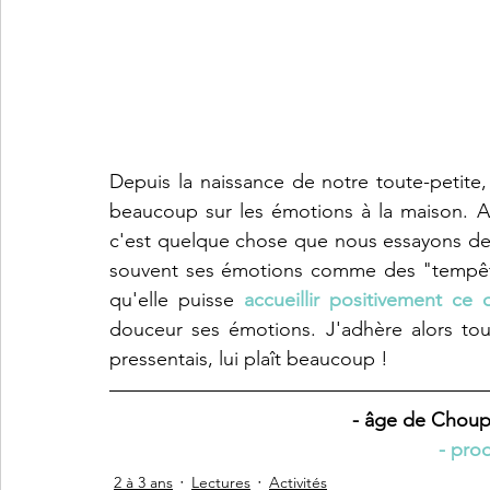
Depuis la naissance de notre toute-petite, 
beaucoup sur les émotions à la maison. A
c'est quelque chose que nous essayons de lu
souvent ses émotions comme des "tempêt
qu'elle puisse 
accueillir positivement ce 
douceur ses émotions. J'adhère alors tout
pressentais, lui plaît beaucoup ! 
- âge de Choupe
 - prod
2 à 3 ans
Lectures
Activités