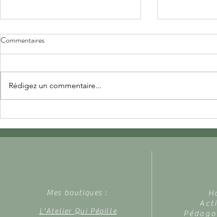
Commentaires
Rédigez un commentaire...
Sa première poupée
Mes petits b
Mes boutiques :
H
Act
L'Atelier Qui Pépille
Pédagog