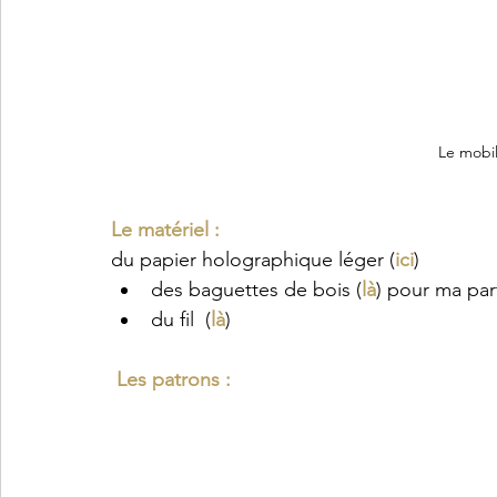
Le mobi
Le matériel : 
du papier holographique léger (
ici
)
des baguettes de bois (
là
) pour ma part
du fil  (
là
)
 Les patrons : 