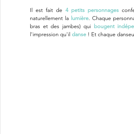
Lifestyle et parentalité
Sciences et découvertes
Emoti
Il est fait de 
4 petits personnages 
conf
naturellement la 
lumière
. Chaque personna
Géographie
Lecture et écriture
Jeux de société et ci
bras et des jambes) qui 
bougent indépe
l'impression qu'il 
danse 
! Et chaque danseu