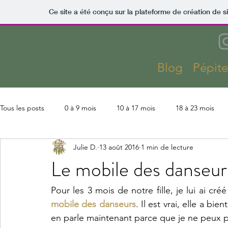
Ce site a été conçu sur la plateforme de création de s
Blog
Pépit
Tous les posts
0 à 9 mois
10 à 17 mois
18 à 23 mois
Julie D.
13 août 2016
1 min de lecture
Kaza
Lectures
Montessori
Parentalité
Slow 
Le mobile des danseur
Coût Kaza
Aménagements & finitions
Activités
mobile des danseurs
. Il est vrai, elle a bi
en parle maintenant parce que je ne peux p