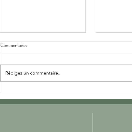
Commentaires
Rédigez un commentaire...
Sa première poupée
Mes petits b